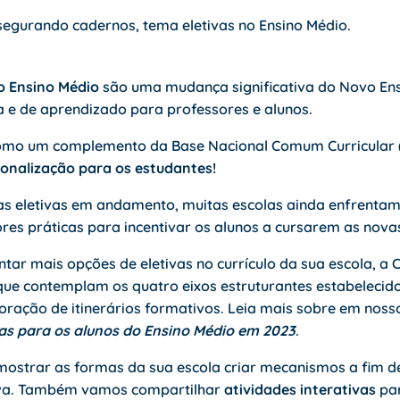
no Ensino Médio
são uma mudança significativa do
Novo Ens
 e de aprendizado para professores e alunos.
 como um complemento da
Base Nacional Comum Curricular
ionalização para os estudantes!
as eletivas em andamento, muitas escolas ainda enfrenta
res práticas para incentivar os alunos a cursarem as nov
tar mais opções de eletivas no currículo da sua escola, a 
s que contemplam os quatro eixos estruturantes estabelecido
boração de itinerários formativos. Leia mais sobre em noss
vas para os alunos do Ensino Médio em 2023
.
mostrar as formas da sua escola criar mecanismos a fim de
tiva. Também vamos compartilhar
atividades interativas
par