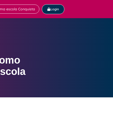
uma escola Conquista
Login
como
escola