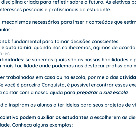
disciplina criada para refletir sobre o futuro. As eletivas 
teresses pessoais e profissionais do estudante.
 os mecanismos necessários para inserir conteúdos que esti
ulas:
onal:
fundamental para tomar decisões conscientes.
 e autonomia:
quando nos conhecemos, agimos de acordo
ores.
finidades:
se sabemos quais são as nossas habilidades e p
mais facilidade onde podemos nos destacar profissional
er trabalhados em casa ou na escola, por meio das
ativid
e você é parceiro Conquista, é possível encontrar esses ex
da contar com a nossa ajuda para
preparar a sua escola
.
ia inspiram os alunos a ter ideias para seus projetos de v
coletiva podem auxiliar os estudantes
a escolherem as disc
dade. Conheça alguns exemplos: