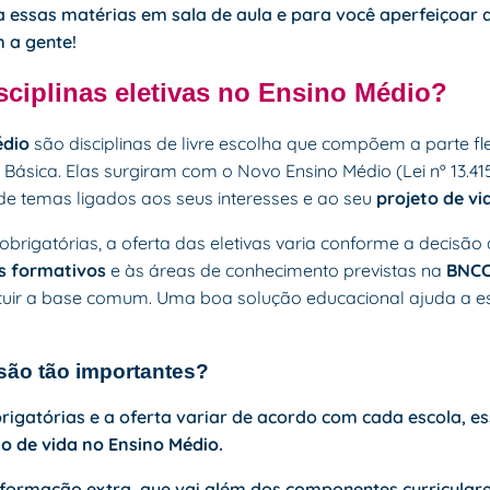
a essas matérias em sala de aula e para você aperfeiçoar 
m a gente!
sciplinas eletivas no Ensino Médio?
édio
são disciplinas de livre escolha que compõem a parte flex
Básica. Elas surgiram com o Novo Ensino Médio (Lei nº 13.4
e temas ligados aos seus interesses e ao seu
projeto de vi
 obrigatórias, a oferta das eletivas varia conforme a decisão
os formativos
e às áreas de conhecimento previstas na
BNC
ituir a base comum. Uma boa
solução educacional
ajuda a es
 são tão importantes?
igatórias e a oferta variar de acordo com cada escola, ess
o de vida no Ensino Médio.
ormação extra, que vai além dos componentes curricular