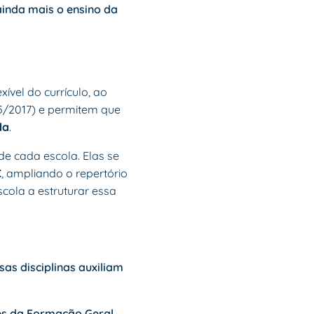
ainda mais o ensino da
ível do currículo, ao
15/2017) e permitem que
da
.
 de cada escola. Elas se
C
, ampliando o repertório
cola a estruturar essa
as disciplinas auxiliam
es da Formação Geral