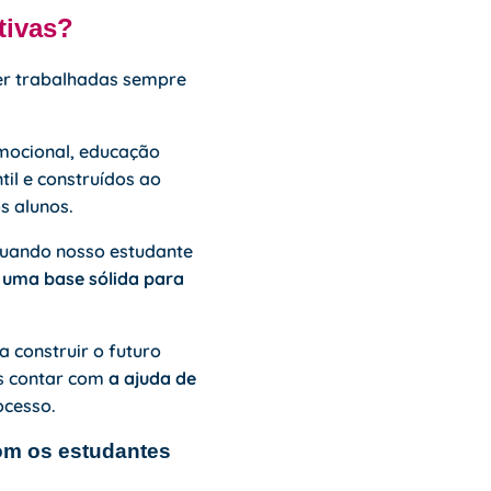
tivas?
er trabalhadas sempre
mocional
, educação
til e construídos ao
s alunos.
 quando nosso estudante
á
uma base sólida para
a construir o futuro
as contar com
a ajuda de
ocesso.
com os estudantes