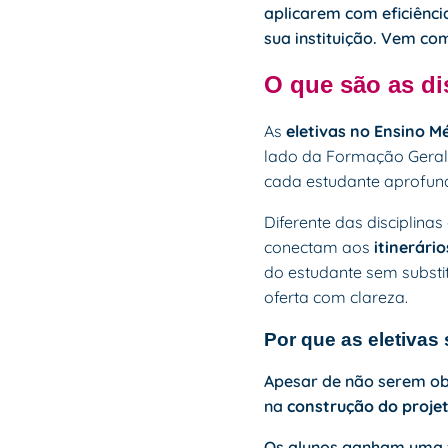
aplicarem com eficiênci
sua instituição. Vem co
O que são as di
As
eletivas no Ensino M
lado da Formação Geral 
cada estudante aprofund
Diferente das disciplinas
conectam aos
itinerári
do estudante sem subst
oferta com clareza.
Por que as eletivas
Apesar de não serem obr
na
construção do projet
Os alunos ganham uma f