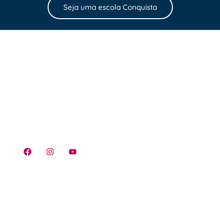
Seja uma escola Conquista
Atendimento
0800-591-2188
atendimento@conquistaeducacao.com.br
Trabalhe conosco
Política de Privacidade para Crianças e
Adolescentes
Política de Privacidade