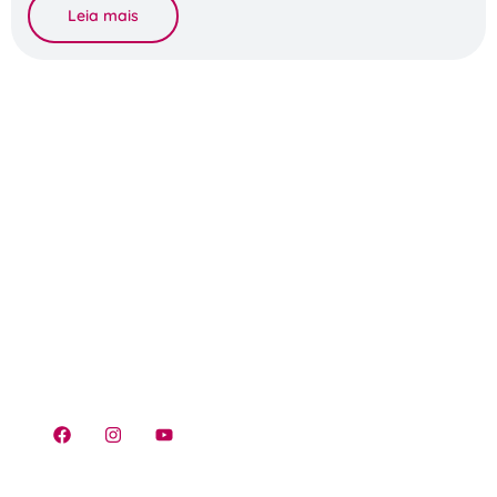
Leia mais
Atendimento
0800-591-2188
atendimento@conquistaeducacao.com.br
Trabalhe conosco