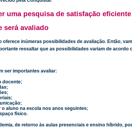
erecido pela
Conquista
!
er uma pesquisa de satisfação eficiente
e será avaliado
o oferece inúmeras possibilidades de avaliação. Então, va
mportante ressaltar que as possibilidades variam de acordo
 ser importantes avaliar:
o docente;
idas;
ões;
riais;
municação;
 o aluno na escola nos anos seguintes;
spaço físico.
ia, de retorno às aulas presenciais e ensino híbrido, pod