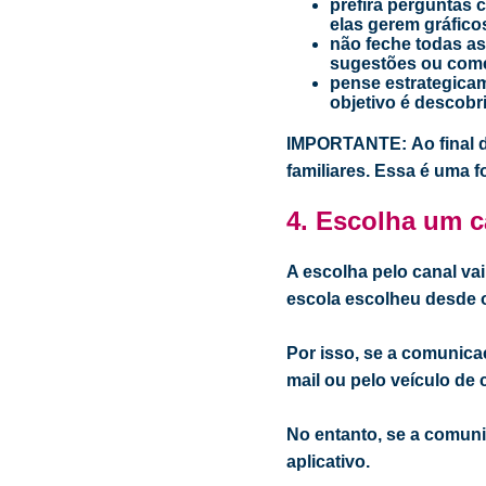
prefira perguntas 
elas gerem gráficos
não feche todas as
sugestões ou comen
pense estrategicam
objetivo é descobr
IMPORTANTE:
Ao final
familiares. Essa é uma 
4.
Escolha um ca
A escolha pelo canal v
escola escolheu desde o p
Por isso, se a comunicaç
mail ou pelo veículo de 
No entanto, se a comuni
aplicativo.