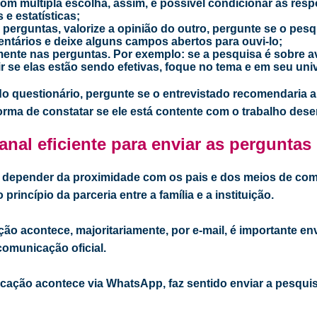
com múltipla escolha, assim, é possível condicionar as res
 e estatísticas;
 perguntas, valorize a opinião do outro, pergunte se o pes
tários e deixe alguns campos abertos para ouvi-lo;
ente nas perguntas. Por exemplo: se a pesquisa é sobre av
ir se elas estão sendo efetivas, foque no tema e em seu uni
 do questionário, pergunte se o entrevistado recomendaria 
forma de constatar se ele está contente com o trabalho des
nal eficiente para enviar as perguntas
ai depender da proximidade com os pais e dos meios de co
rincípio da parceria entre a família e a instituição.
ão acontece, majoritariamente, por e-mail, é importante env
comunicação oficial.
cação acontece via WhatsApp, faz sentido enviar a pesqui