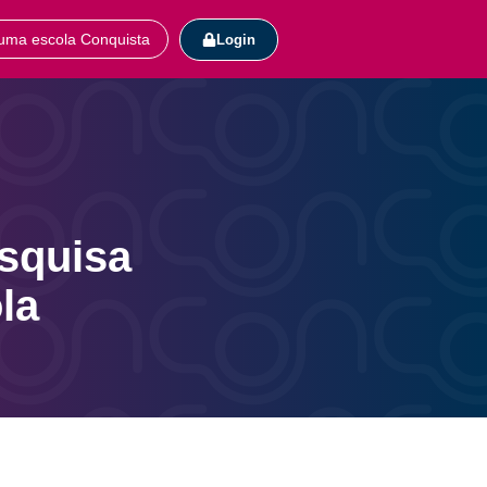
uma escola Conquista
Login
esquisa
la