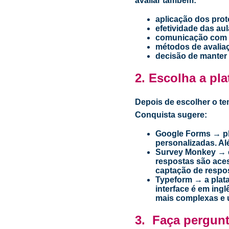
avaliar também:
aplicação dos pro
efetividade das aul
comunicação com 
métodos de avalia
decisão de manter
2. Escolha a pla
Depois de escolher o tem
Conquista sugere:
Google Forms
→ pl
personalizadas. Al
Survey Monkey
→
respostas são aces
captação de respo
Typeform
→ a plat
interface é em ing
mais complexas e u
3. Faça pergunt