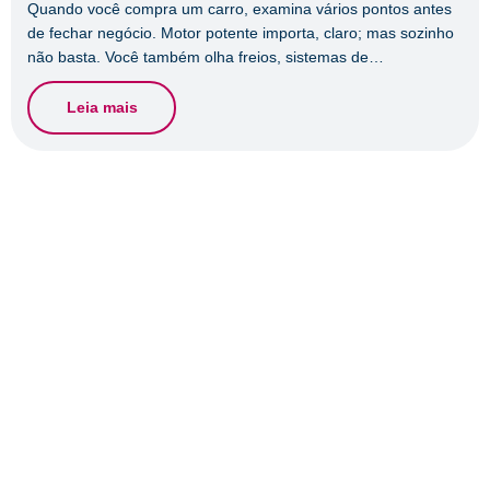
Quando você compra um carro, examina vários pontos antes
de fechar negócio. Motor potente importa, claro; mas sozinho
não basta. Você também olha freios, sistemas de…
Leia mais
Atendimento
0800-591-2188
atendimento@conquistaeducacao.com.br